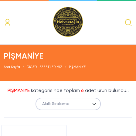
PİŞMANİYE
Ana Sayfa
DİĞER LEZZETLERİMİZ
PİŞMANİYE
PİŞMANİYE
kategorisinde toplam
6
adet ürün bulundu..